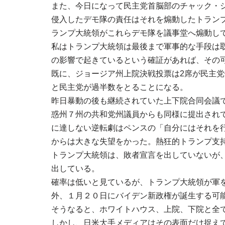
また、今日になって民主党首脳部のチャック・
侵入したデモ隊の責任はそれを煽動したトラン
ランプ大統領がこれらデモ隊を議事堂へ煽動し
私はトランプ大統領は最後まで軍事的な手段は
の影響で起きているという確証があれば、その
既に、ジョージア州上院決戦投票は2席が民主
と民主党が過半数をとることになる。
昨日暴動の後も継続されていた上下院合同会議
惑州７州の共和党州議員からも同様に提出され
に達しない逆転劇はペンスの「自分にはそれを
からは大きな失望をかった。熱狂的トランプ支
トランプ大統領は、敗者宣言を出していないが
出している。
確率は低いと見ているが、トランプ大統領が軍
外、１月２０日にバイデン新政権が誕生する可
そうなると、ホワイトハウス、上院、下院と全
しかし、日米大手メディアはその表面だけ捉え