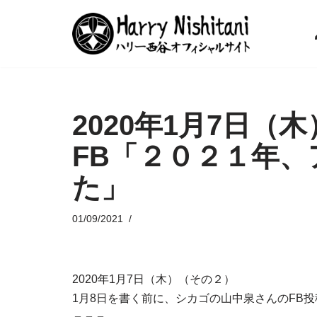
コ
ン
テ
ン
2020年1月7日
ツ
へ
FB「２０２１年
ス
キ
た」
ッ
プ
01/09/2021
2020年1月7日（木）（その２）
1月8日を書く前に、シカゴの山中泉さんのFB