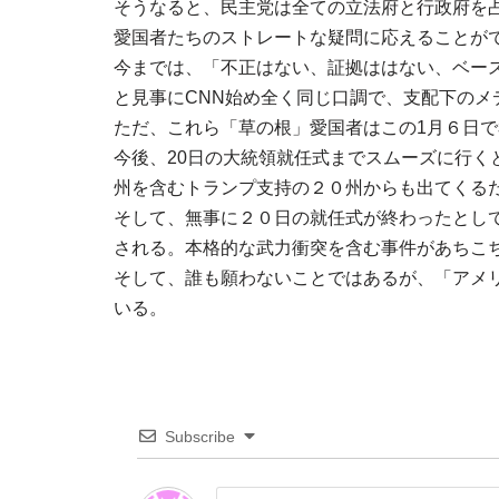
そうなると、民主党は全ての立法府と行政府を
愛国者たちのストレートな疑問に応えることが
今までは、「不正はない、証拠ははない、ベー
と見事にCNN始め全く同じ口調で、支配下の
ただ、これら「草の根」愛国者はこの1月６日
今後、20日の大統領就任式までスムーズに行く
州を含むトランプ支持の２０州からも出てくる
そして、無事に２０日の就任式が終わったとし
される。本格的な武力衝突を含む事件があちこ
そして、誰も願わないことではあるが、「アメ
いる。
Subscribe