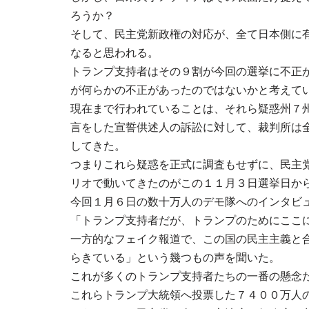
ろうか？
そして、民主党新政権の対応が、全て日本側に
なると思われる。
トランプ支持者はその９割が今回の選挙に不正
が何らかの不正があったのではないかと考えて
現在まで行われていることは、それら疑惑州７
言をした宣誓供述人の訴訟に対して、裁判所は
してきた。
つまりこれら疑惑を正式に調査もせずに、民主
リオで動いてきたのがこの１１月３日選挙日か
今回１月６日の数十万人のデモ隊へのインタビ
「トランプ支持者だが、トランプのためにここ
一方的なフェイク報道で、この国の民主主義と
らきている」という幾つもの声を聞いた。
これが多くのトランプ支持者たちの一番の懸念
これらトランプ大統領へ投票した７４００万人