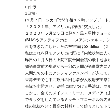
＝＝＝
山中泉
1日前 ·
(１月７日 シカゴ時間午後１２時アップデート
「２０２１年、アメリカは内戦に突入した」
２０２０年５月２５日に起きた黒人男性ジョー
(BLM)やアンティファは、ロスアンジェルス
嵐を巻き起こした。その被害額は$2 Billion 
私はこれを見てアメリカは既に「内戦状態に入った
昨日の１月６日の上院下院合同会議の最中起き
如議事堂前の集結から一部の人間が議事堂内に
人間たちの中にアンティファメンバーが入って
香港デモでも中共政府の回し者が反政府デモ隊
モ隊を非難させ、逮捕に結びつける手法は、マ
しかし、全てのメインストリーム・メディア（
でタッグを組んでいるミッチ・マコーネル院内
後の抵抗を砕く最高の材料として嬉々としてト