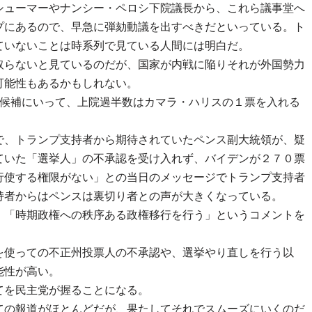
シューマーやナンシー・ペロシ下院議長から、これら議事堂へ
プにあるので、早急に弾劾動議を出すべきだといっている。ト
ていないことは時系列で見ている人間には明白だ。
取らないと見ているのだが、国家が内戦に陥りそれが外国勢力
可能性もあるかもしれない。
党候補にいって、上院過半数はカマラ・ハリスの１票を入れる
で、トランプ支持者から期待されていたペンス副大統領が、疑
ていた「選挙人」の不承認を受け入れず、バイデンが２７０票
行使する権限がない」との当日のメッセージでトランプ支持者
持者からはペンスは裏切り者との声が大きくなっている。
、「時期政権への秩序ある政権移行を行う」というコメントを
を使っての不正州投票人の不承認や、選挙やり直しを行う以
能性が高い。
てを民主党が握ることになる。
ての報道がほとんどだが、果たしてそれでスムーズにいくのだ