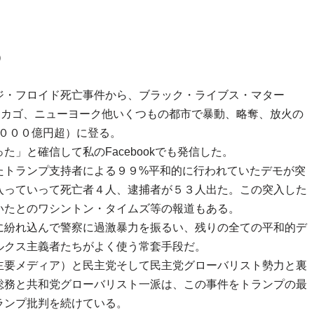
）
ジ・フロイド死亡事件から、ブラック・ライブス・マター
、シカゴ、ニューヨーク他いくつもの都市で暴動、略奪、放火の
（２０００億円超）に登る。
」と確信して私のFacebookでも発信した。
たトランプ支持者による９９%平和的に行われていたデモが突
入っていって死亡者４人、逮捕者が５３人出た。この突入した
いたとのワシントン・タイムズ等の報道もある。
に紛れ込んで警察に過激暴力を振るい、残りの全ての平和的デ
ルクス主義者たちがよく使う常套手段だ。
主要メディア）と民主党そして民主党グローバリスト勢力と裏
総務と共和党グローバリスト一派は、この事件をトランプの最
ランプ批判を続けている。