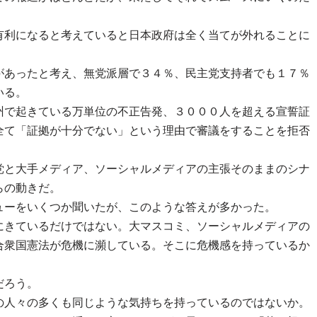
有利になると考えていると日本政府は全く当てが外れることに
があったと考え、無党派層で３４％、民主党支持者でも１７％
いる。
州で起きている万単位の不正告発、３０００人を超える宣誓証
全て「証拠が十分でない」という理由で審議をすることを拒否
党と大手メディア、ソーシャルメディアの主張そのままのシナ
らの動きだ。
ューをいくつか聞いたが、このような答えが多かった。
にきているだけではない。大マスコミ、ソーシャルメディアの
合衆国憲法が危機に瀕している。そこに危機感を持っているか
だろう。
の人々の多くも同じような気持ちを持っているのではないか。