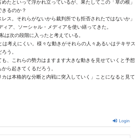
占めたといって浮かれ立っているが、果たしてこの「草の根」
できるのか？
スレス。それらがないから裁判所でも拒否されたではないか」
メディア、ソーシャル・メディアを使い繕ってきた。
で私は次の段階に入ったと考えている。
とは考えにくい。様々な動きがそれらの人々あるいはテキサス
だろう。
ても、これらの勢力はますます大きな動きを見せていくと予想
ちから起きてくるだろう。
リカは本格的な分断と内戦に突入していく」ことになると見て
Login