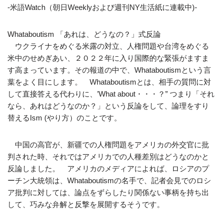
-米語Watch（朝日Weeklyおよび週刊NY生活紙に連載中)-
Whataboutism 「あれは、どうなの？」式反論
ウクライナをめぐる米露の対立、人権問題や台湾をめぐる
米中のせめぎあい、２０２２年に入り国際的な緊張がますま
す高まっています。その報道の中で、Whataboutismという言
葉をよく目にします。 Whataboutismとは、相手の質問に対
して直接答える代わりに、’What about・・・？” つまり「それ
なら、あれはどうなのか？」という反論をして、論理をすり
替えるIsm (やり方）のことです。
中国の高官が、新疆での人権問題をアメリカの外交官に批
判された時、それではアメリカでの人種差別はどうなのかと
反論しました。 アメリカのメディアによれば、ロシアのプ
ーチン大統領は、Whataboutismの名手で、記者会見でのロシ
ア批判に対しては、論点をずらしたり関係ない事柄を持ち出
して、巧みな弁解と反撃を展開するそうです。