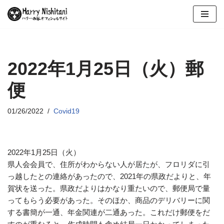
コ
ン
テ
ン
2022年1月25日（火）郵
ツ
便
へ
ス
キ
01/26/2022
Covid19
ッ
プ
2022年1月25日（火）
県人会会員で、住所がわからない人が居たが、フロリダに引
っ越したとの連絡があったので、2021年の県政だよりと、年
賀状を送った。県政だよりはかなり重たいので、郵便局で量
ってもらう必要があった。そのほか、商品のデリバリーに関
する書簡が一通、年金関連が二通あった。これだけ郵便をだ