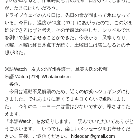
すのが重なると、作成時間も含め結局一日かかってしまった
が、たまにはいいだろう。
ドライブウェイの入り口は、先日の雪が固まって氷になって
いる。今日は、温度が40度（4℃）にあがったので、この氷を
処分できるはずと考え、その予感は的中した。シャベルで氷
を剥いで脇によせることができた。今晩から、又寒くなり、
水曜、木曜は終日氷点下が続く。土曜日には雪になるとの予
想が出た。
米語Watch 友人のNY州弁護士、旦英夫氏の投稿
米語 Watch [219] :Whataboutism
各位、
今日は運動不足解消のため、近くの砂浜へジョギングに行
きました。でもあまりに寒くて１キロくらいで退散しまし
た。 今年のニューヨークは雪は少ないですが、寒さはこた
えます。
「米語Watch」をお送りします。 読んでいただいてありがと
うございます。 いつでも、楽しいメッセージをお寄せくだ
さい。直接、ご返信ください。 hideodan@gmail.com