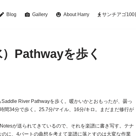
Blog
Gallery
About Harry
サンチアゴ100日巡礼 
水）Pathwayを歩く
addle River Pathwayを歩く。暖かいかとおもったが、曇っ
間34分で歩く。25.7分/マイル、16分/キロ。まだまだ修行が
Notesが送られてきているので、それを楽譜に書き写す。テナ
なのに、4パートの曲想を考えて楽譜に落とすのは大変な作業