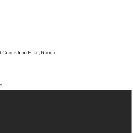
Concerto in E flat, Rondo
U
PY