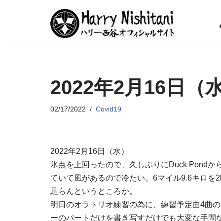
コ
ン
テ
ン
2022年2月16日（
ツ
へ
ス
02/17/2022
Covid19
キ
ッ
プ
2022年2月16日（水）
氷点を上回ったので、久しぶりにDuck PondからS
ていて風があるので冷たい。6マイル9.6キロを2時
足らんというところか。
明日のオラトリオ練習の為に、練習予定曲4曲の
ーのパートだけを書き写すだけでも大変な手間