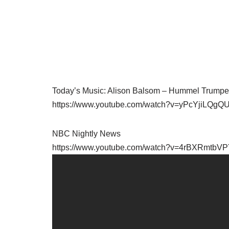
Today’s Music: Alison Balsom – Hummel Trumpet 
https://www.youtube.com/watch?v=yPcYjiLQgQ
NBC Nightly News
https://www.youtube.com/watch?v=4rBXRmtbV