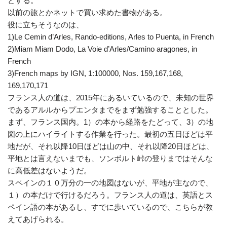
とする。
以前の旅とかネットで買い求めた書物がある。
役に立ちそうなのは、
1)Le Cemin d’Arles, Rando-editions, Arles to Puenta, in French
2)Miam Miam Dodo, La Voie d’Arles/Camino aragones, in
French
3)French maps by IGN, 1:100000, Nos. 159,167,168,
169,170,171
フランス人の道は、2015年にあるいているので、未知の世界
であるアルルからプエンタまでをまず勉強することとした。
まず、フランス国内。1）の本から経路をたどって、3）の地
図の上にハイライトする作業を行った。最初の五日ほどは平
地だが、それ以降10日ほどは山の中、それ以降20日ほどは、
平地とは言えないまでも、ソンボルト峠の登りまではそんな
に高低差はないようだ。
スペインの１０万分の一の地図はないが、平地が主なので、
１）の本だけで行けるだろう。フランス人の道は、英語とス
ペイン語の本があるし、すでに歩いているので、こちらが教
えてあげられる。