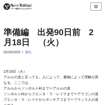
コ
ン
テ
ン
準備編 出発90日前 2
ツ
月18日 （火）
へ
ス
キ
02/20/2020
巡礼
ッ
プ
2月18日（火）
アルルの道と言っても、人によって、書物によって理解が異
なる。ここでは、
アルルからソンボルト峠までーアルルの道
ソンボルト峠からプエンタ・ラ・レイナまでーアラゴンの道
プエンタ・ラ・レイナからサンチアゴまでーフランス人の道