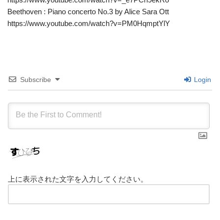
Beethoven : Piano concerto No.3 by Alice Sara Ott
https://www.youtube.com/watch?v=PM0HqmptYlY
Subscribe
Login
上に表示された文字を入力してください。