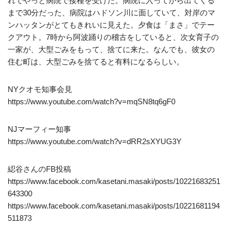
れでやっと病院で接種を受けた。病院に入ってから出てくる
まで30分だった、病院はハドソン川に面していて、対岸のマ
ンハッタンがとてもきれいに見えた。夕食は「まさ」でテー
クアウト。7時から阿波踊りの稽古をしていると、次女育子の
一家が、大型ごみをもって、捨てに来た。なんでも、彼女の
住む町は、大型ごみを捨てると有料になるらしい。
NYクオモ知事会見
https://www.youtube.com/watch?v=mqSN8tq6gF0
NJマーフィー知事
https://www.youtube.com/watch?v=dRR2sXYUG3Y
綛谷さんのFB投稿
https://www.facebook.com/kasetani.masaki/posts/10221683251
643300
https://www.facebook.com/kasetani.masaki/posts/10221681194
511873