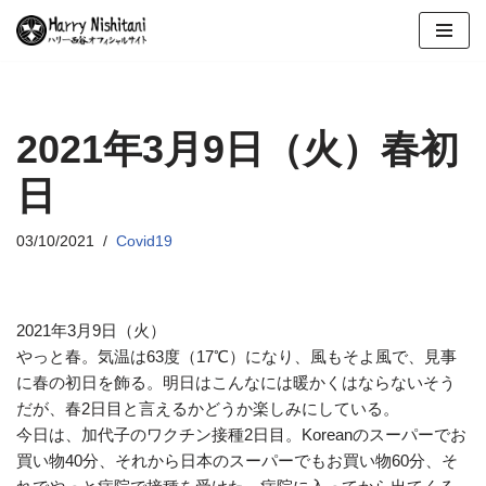
コ
ン
テ
ン
2021年3月9日（火）春初
ツ
日
へ
ス
キ
03/10/2021
Covid19
ッ
プ
2021年3月9日（火）
やっと春。気温は63度（17℃）になり、風もそよ風で、見事
に春の初日を飾る。明日はこんなには暖かくはならないそう
だが、春2日目と言えるかどうか楽しみにしている。
今日は、加代子のワクチン接種2日目。Koreanのスーパーでお
買い物40分、それから日本のスーパーでもお買い物60分、そ