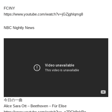
FCINY
https://www.youtube.com/watch?v=jGZjghIqmg8
NBC Nightly News
今日の一曲
Alice Sara Ott – Beethoven – Für Elise
https://www.youtube.com/watch?v=_e7PCh9ekRo