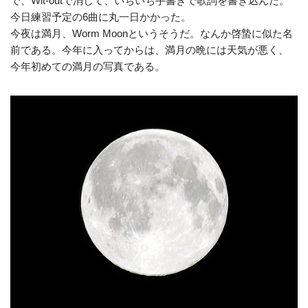
で、Wit-outで消して、いちいち手書きで歌詞を書き込んだ。
今日練習予定の6曲に丸一日かかった。
今夜は満月、Worm Moonというそうだ。なんか啓蟄に似た名
前である。今年に入ってからは、満月の晩には天気が悪く、
今年初めての満月の写真である。