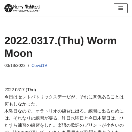
コ
ン
テ
ン
2022.0317.(Thu) Worm
ツ
Moon
へ
ス
キ
03/18/2022
Covid19
ッ
プ
2022.0317.(Thu)
今日はセントパトリックスデーだが、それに関係あることは
何もしなかった。
木曜日なので、オラトリオの練習に出る。練習に出るために
は、それなりの練習が要る。昨日水曜日と今日木曜日は、ひ
たすら練習の練習をした。楽譜の歌詞のプリントが小さいの