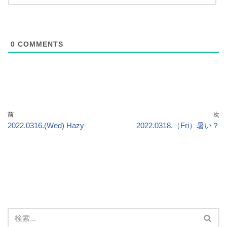
0
COMMENTS
前
次
2022.0316.(Wed) Hazy
2022.0318.（Fri）暑い？