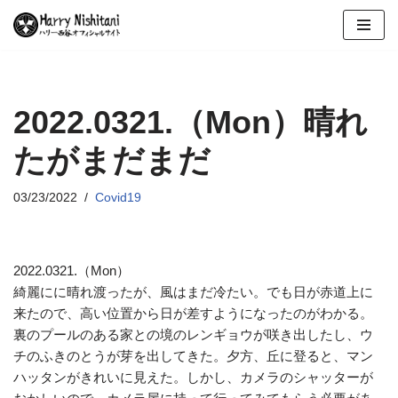
コ
ン
テ
ン
2022.0321.（Mon）晴れ
ツ
たがまだまだ
へ
ス
キ
03/23/2022
Covid19
ッ
プ
2022.0321.（Mon）
綺麗にに晴れ渡ったが、風はまだ冷たい。でも日が赤道上に
来たので、高い位置から日が差すようになったのがわかる。
裏のプールのある家との境のレンギョウが咲き出したし、ウ
チのふきのとうが芽を出してきた。夕方、丘に登ると、マン
ハッタンがきれいに見えた。しかし、カメラのシャッターが