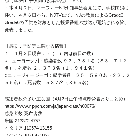
◎（NJ州）子供向け授業番組について
・本４月２日、マーフィーNJ州知事は会見にて、学校閉鎖に
伴い、４月６日から、NJTVにて、NJの教員によるGrade3 –
Grade6の子供を対象とした授業番組の放送が開始される旨、
発表しました。
【感染，予防等に関する情報】
１ ４月２日現在，（（ ）内は前日の数）
○ニューヨーク州：感染者数 ９２，３８１名（８３，７１２
名），死者数 ２，３７３名（１，９４１名）
○ニュージャージー州：感染者数 ２５，５９０名（２２，２
５５名），死者数 ５３７名（３５５名）
感染者数の多い主な国（4月2日正午時点厚労省とりまとめ）
https://www.nippon.com/ja/japan-data/h00673/
感染者数 死亡者数
米国 213372 4757
イタリア 110574 13155
スペイン 102136 9053