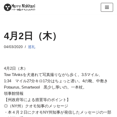
コ
ン
テ
ン
4月2日（木）
ツ
へ
04/03/2020
巡礼
ス
キ
ッ
4月2日（木）
プ
Tow TAnksを犬連れて写真撮りながら歩く。3.5マイル、
1:34 マイル27分キロ17分はちょっと遅い。4の靴、中敷き
Potaurus, Smartwool 黒少し厚いの。一本杖。
領事館情報
【州政府等による措置等のポイント】
◎（NY州）クオモ知事のメッセージ
・本４月２日にクオモNY州知事が発信したメッセージの一部