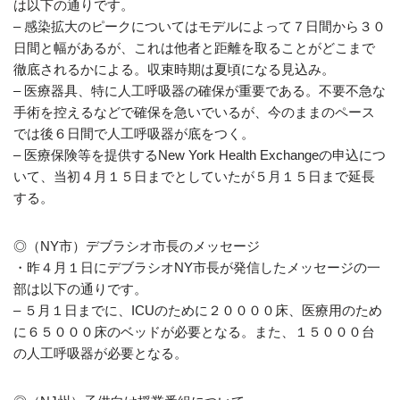
は以下の通りです。
– 感染拡大のピークについてはモデルによって７日間から３０
日間と幅があるが、これは他者と距離を取ることがどこまで
徹底されるかによる。収束時期は夏頃になる見込み。
– 医療器具、特に人工呼吸器の確保が重要である。不要不急な
手術を控えるなどで確保を急いでいるが、今のままのペース
では後６日間で人工呼吸器が底をつく。
– 医療保険等を提供するNew York Health Exchangeの申込につ
いて、当初４月１５日までとしていたが５月１５日まで延長
する。
◎（NY市）デブラシオ市長のメッセージ
・昨４月１日にデブラシオNY市長が発信したメッセージの一
部は以下の通りです。
– ５月１日までに、ICUのために２００００床、医療用のため
に６５０００床のベッドが必要となる。また、１５０００台
の人工呼吸器が必要となる。