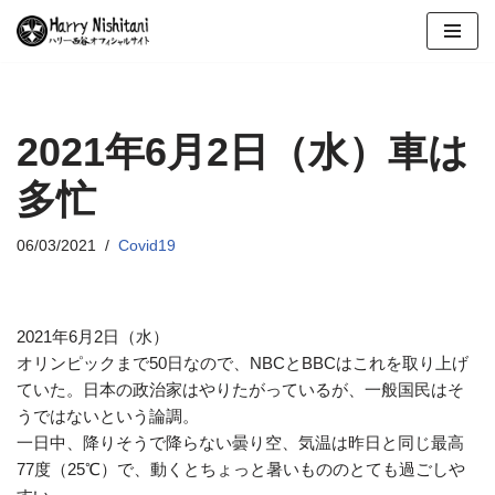
コ
ン
テ
ン
2021年6月2日（水）車は
ツ
多忙
へ
ス
キ
06/03/2021
Covid19
ッ
プ
2021年6月2日（水）
オリンピックまで50日なので、NBCとBBCはこれを取り上げ
ていた。日本の政治家はやりたがっているが、一般国民はそ
うではないという論調。
一日中、降りそうで降らない曇り空、気温は昨日と同じ最高
77度（25℃）で、動くとちょっと暑いもののとても過ごしや