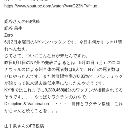
https://www.youtube.com/watch?v=rG23NFyfHuo
綛谷さんのFB投稿
綛谷 昌生
Zero
6月2日水曜日のNYマンハッタンです。今日も何かすっきり晴
れへんねえ。
さてさて、ついにこんな日が来たんですわ。
昨日6月1日のNY州の発表によるとね、5月31日（月）のコロ
ナウィルスによる州全体の死者数は8人で、NY市の死者数は
ゼロやったんです。また検査陽性率が0.83%で、パンデミック
が始まって以来過去最低水準になったんやそうです。
NY市ではこれまでに8,289,469回分のワクチンが接種されてる
そうです、、、やっぱりワクチンの力やで。
Discipline & Vaccination ・・・ 自律とワクチン接種、これ
がちゃんと続くことを。。。
山中泉さんのFB投稿