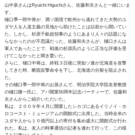
山中泉さんはRyuichi Higuchiさん、佐藤和夫さんと一緒にいま
す。
樋口季一郎中将が、満ソ国境で欧州から逃れてきた大勢のユ
ダヤ人を人道主義の見地から助けたことは以前から聞いてい
た。しかし、杉原千畝総領事のようにあまり人々の話題にな
らなかったのが不思議だった。佐藤和夫さんが、樋口さんは
軍人であったことで、戦後の杉原氏のように正当な評価を受
けてこなかったと聞き驚いた。
さらに、樋口中将は、終戦３日後に突如ソ連が北海道を攻撃
してきた時、断固反撃命令を下し、北海道の分裂を阻止され
た。
その樋口季一郎中将のお孫さんで、明治学院大学院名誉教授
の樋口隆一氏に、アパ開業50周年記念パーティーで、佐藤和
夫さんからご紹介いただいた。
私は、２００９年４月に開業したシカゴにあるイリノイ・ホ
ロコースト・ミュージアムの開館式に出席した。当時全米の
ユダヤ人から１０億円以上の寄付を集め盛大に開館式が行わ
れた。私は、友人の時事通信の記者を連れて行って、この様