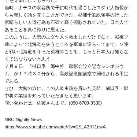
子を記事にしてもらった。
当時、ナチスの収容所で子供時代を過ごしたユダヤ人館長か
らも親しく話を聞くことができた。杉浦千畝総領事の行った
素晴らしい人道行為も石碑で高く顕彰されていた。日本人で
あることを真に誇りに思えた。
このように、大勢のユダヤ人を救出しただけでなく、戦後ソ
連によって北海道を失うところを軍命に逆らってまで、ソ連
と戦い北海道を守った英雄のことを、もっと日本人は知らな
くてはならないと思う。
７月９日、「樋口季一郎中将 顕彰会設立記念シンポジウ
ム」が１７時３０分から、憲政記念館講堂で開催される予定
である。
ぜひ、大勢の方に、この人道主義を貫いた英雄、樋口季一郎
中将の業績を知っていただきたく思います。
問い合わせは、佐藤さんまで。(090-6709-9380)
NBC Nightly News
https://www.youtube.com/watch?v=1SLA39T1qwA