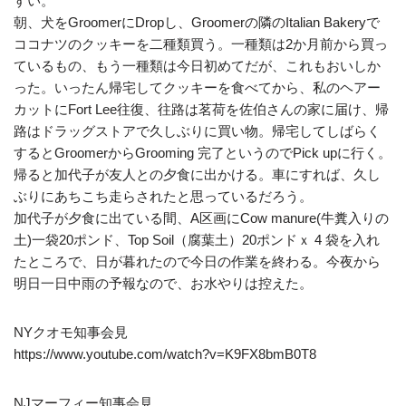
すい。
朝、犬をGroomerにDropし、Groomerの隣のItalian Bakeryで
ココナツのクッキーを二種類買う。一種類は2か月前から買っ
ているもの、もう一種類は今日初めてだが、これもおいしか
った。いったん帰宅してクッキーを食べてから、私のヘアー
カットにFort Lee往復、往路は茗荷を佐伯さんの家に届け、帰
路はドラッグストアで久しぶりに買い物。帰宅してしばらく
するとGroomerからGrooming 完了というのでPick upに行く。
帰ると加代子が友人との夕食に出かける。車にすれば、久し
ぶりにあちこち走らされたと思っているだろう。
加代子が夕食に出ている間、A区画にCow manure(牛糞入りの
土)一袋20ポンド、Top Soil（腐葉土）20ポンドｘ 4 袋を入れ
たところで、日が暮れたので今日の作業を終わる。今夜から
明日一日中雨の予報なので、お水やりは控えた。
NYクオモ知事会見
https://www.youtube.com/watch?v=K9FX8bmB0T8
NJマーフィー知事会見