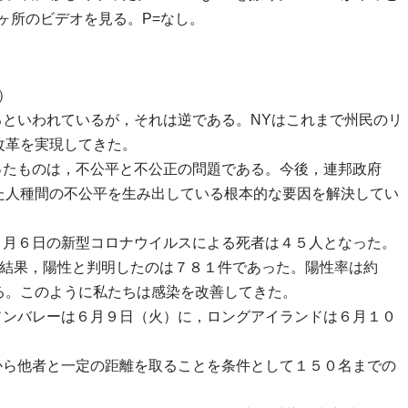
8ヶ所のビデオを見る。P=なし。
）
るといわれているが，それは逆である。NYはこれまで州民のリ
改革を実現してきた。
ったものは，不公平と不公正の問題である。今後，連邦政府
た人種間の不公平を生み出している根本的な要因を解決してい
６月６日の新型コロナウイルスによる死者は４５人となった。
た結果，陽性と判明したのは７８１件であった。陽性率は約
る。このように私たちは感染を改善してきた。
ソンバレーは６月９日（火）に，ロングアイランドは６月１０
から他者と一定の距離を取ることを条件として１５０名までの