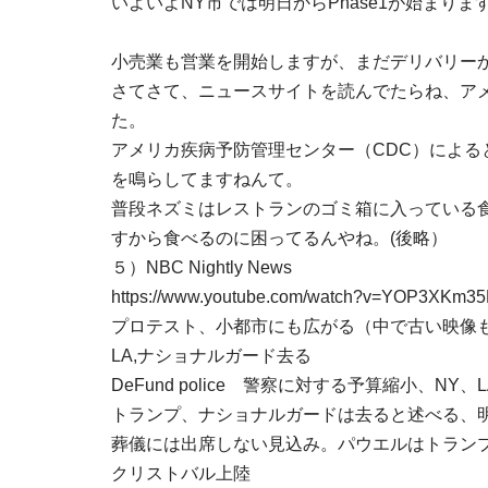
いよいよNY市では明日からPhase1が始まりま
小売業も営業を開始しますが、まだデリバリーかカーブサイド
さてさて、ニュースサイトを読んでたらね、ア
た。
アメリカ疾病予防管理センター（CDC）によ
を鳴らしてますねんて。
普段ネズミはレストランのゴミ箱に入っている
すから食べるのに困ってるんやね。(後略）
５）NBC Nightly News
https://www.youtube.com/watch?v=YOP3XKm3
プロテスト、小都市にも広がる（中で古い映像
LA,ナショナルガード去る
DeFund police 警察に対する予算縮小、NY、
トランプ、ナショナルガードは去ると述べる、
葬儀には出席しない見込み。パウエルはトラン
クリストバル上陸