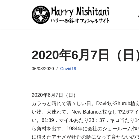
コ
ン
テ
ン
2020年6月7日（日
ツ
へ
ス
06/08/2020
Covid19
キ
ッ
プ
2020年6月7日（日）
カラっと晴れて清々しい日。DavidがShuru
い物。犬連れて、New Balance,杖なしで
い。61:39．マイルあたり23：37．キロ当たり1
ら角材を出す。1984年に会社のショールーム
に植えたアヤメが牡丹の陰になって育たないので、表に