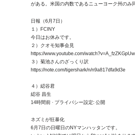
がある。米国の内数であるニューヨーク州のみ
日報（6月7日）
１）FCINY
今日はお休みです。
２）クオモ知事会見
https://www.youtube.com/watch?v=A_fzZKGpU
３）菊池さんのざっくり訳
https://note.com/tigershark/n/n9a817dfa9d3e
４）綛谷君
綛谷 昌生
14時間前 · プライバシー設定: 公開
ネズミが狂暴化
6月7日の日曜日のNYマンハッタンです。