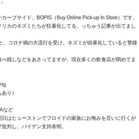
す。
、BOPIS（Buy Online Pick-up In Store）です。
メリカのネズミたちが狂暴化してる、っちゅう記事が出てまし
ると、コロナ禍の大流行を受け、ネズミが凶暴化していると警鐘
食べ残しなどをあさってますが、現在多くの飲食店が閉めてま
5Hg
もあり）
LAなど
明日はヒューストンでフロイドの家族にお悔みを言いに行くが
プ批判し、バイデン支持表明。