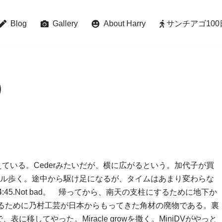
Blog
Gallery
About Harry
サンチアゴ100日巡礼 
）
b植えている。Cederみたいだが、横に広がるという。加代子が買
2.6マイル歩く。途中から駆け足になるが、タイムはあまり変わらな
4:45.Not bad。 帰ってから、南天の支柱にするために地下か
作るために乃村工芸が日本からもってきた角材の廃物である。裏
移してやった。Miracle growを撒く。MiniDVがやっと