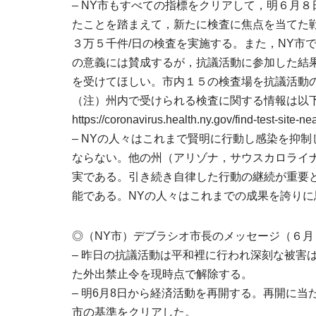
– NY市もすべての指標をクリアして，明６月
たことを踏まえて，新たに検査に焦点を当てた
３万５千件/日の検査を実施する。また，NY市
の意義には賛成するが，抗議活動に参加した結
を受けてほしい。市内１５の検査場を抗議活動
（注）州内で受けられる検査に関する情報は以
https://coronavirus.health.ny.gov/find-test-site-ne
– NYの人々はこれまで賢明に行動し感染を抑
ならない。他の州（アリゾナ，サウスカロライ
実である。引き続き自律した行動の継続が重要
能である。NYの人々はこれまでの成果を誇りに
◎（NY市）デブラシオ市長のメッセージ（６月
– 昨日の抗議活動は平和裡に行われ深刻な被害
た外出禁止令を現時点で解除する。
– 明6月8日から経済活動を再開する。再開に
市の基準をクリアした。