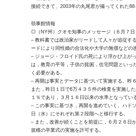
接続できて、2003年の丸尾君が撮ってくれた8
領事館情報
◎（NY州）クオモ知事のメッセージ（６月７日
– 教科書では政治家がリードして人々が追従す
ードにより同性婚の合法化や大学の無償などの
– ジョージ・フロイド氏の死により浮かび上が
は，教育の平等，子供の貧困，住宅問題といっ
く必要がある。
– 再開は事実とデータに基づいて実施する。昨
また，昨日１日で6万４３５件の検査を実施し
１％であり，３月１６日以来の水準となってい
– この事実に基づき，再開を進めていく。ハド
日（水）にそれぞれ第２段階へと移行する。
– また，改善が続くことを前提に，６月２６日
規模の卒業式の実施を許可する。