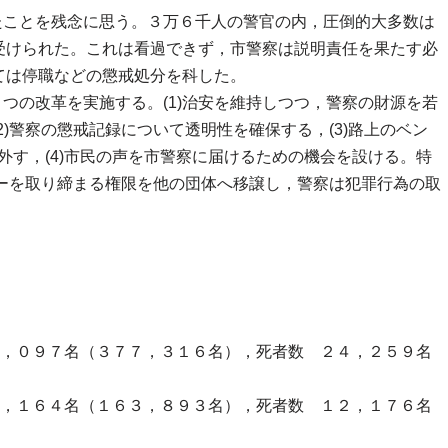
たことを残念に思う。３万６千人の警官の内，圧倒的大多数は
受けられた。これは看過できず，市警察は説明責任を果たす必
ては停職などの懲戒処分を科した。
４つの改革を実施する。(1)治安を維持しつつ，警察の財源を若
)警察の懲戒記録について透明性を確保する，(3)路上のベン
外す，(4)市民の声を市警察に届けるための機会を設ける。特
ダーを取り締まる権限を他の団体へ移譲し，警察は犯罪行為の取
９７名（３７７，３１６名），死者数 ２４，２５９名
１６４名（１６３，８９３名），死者数 １２，１７６名