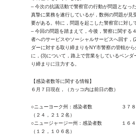
– 今次の抗議活動で警察官の行動が問題となっ
真摯に業務を遂行しているが，数例の問題が見
要がある。特に，問題を起こした警察官に対し
– 今回の問題を踏まえて，今後，警察に関する
者へのサービスやソーシャルサービスへ回す，(2
ダーに対する取り締まりをNY市警察の管轄から
に，(3)について，路上で営業をしているベン
り締まりに注力する。
【感染者数等に関する情報】
６月７日現在，（カッコ内は前日の数）
○ニューヨーク州：感染者数 ３７８，０
（２４，２１２名）
○ニュージャージー州：感染者数 １６４，
（１２，１０６名）