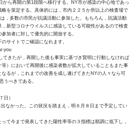
８日から再開の第1段階へ移行する。NY市が感染の中心地であっ
戦略を策定する。具体的には，市内２２５か所以上の検査場で
では，多数の市民が抗議活動に参加した。もちろん，抗議活動
果，新型コロナウイルスに感染している可能性があるので検査
の参加者に対して優先的に開放する。
下のサイトでご確認になれます。
ar-you
制してきたが，再開した後も事実に基づき賢明に行動しなければ
ナ等）において再開後に感染者数が拡大していることもまた事
となるが，これまでの改善を成し遂げてきたNYの人々なら可
思うべきである。
７日）
は出なかった。この状況を踏まえ，明６月８日まで予定してい
当たって今まで発表してきた陽性率等の３指標は順調に低下し，