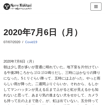
コ
ン
テ
ン
2020年7月6日（月）
ツ
へ
07/07/2020
Covid19
ス
キ
ッ
2020年7月6日（月）
プ
朝は少し雲が多いが普通に晴れていた。地下室を片付けてい
る午後2時ころからゴロゴロ鳴りだし、三時にはかなりの降り
になった。5ミリぐらい降って、五時には上がった。やっと雨
らしい雨が降った。二週間ぶりぐらいか。それから、もしか
してマンハッタンが見える丘まで上がると虹が見えるかも知
れないと思って、あまり気の進まない犬をせかして、カメラ
も持って丘の上まで急ぐ。が、虹は出ていない。五分待って