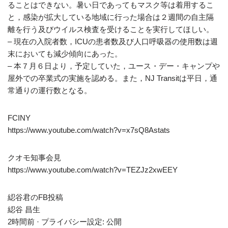
ることはできない。暑い日であってもマスク等は着用するこ
と，感染が拡大している地域に行った場合は２週間の自主隔
離を行う及びウイルス検査を受けることを実行してほしい。
– 現在の入院者数，ICUの患者数及び人口呼吸器の使用数は週
末においても減少傾向にあった。
– 本７月６日より，予定していた，ユース・デー・キャンプや
屋外での卒業式の実施を認める。また，NJ Transitは平日，通
常通りの運行数となる。
FCINY
https://www.youtube.com/watch?v=x7sQ8Astats
クオモ知事会見
https://www.youtube.com/watch?v=TEZJz2xwEEY
綛谷君のFB投稿
綛谷 昌生
2時間前 · プライバシー設定: 公開