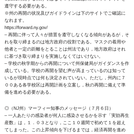
遵守する必要がある。
※州の再開の状況及びガイドラインは下のサイトでご確認に
なれます。
https://forward.ny.gov/
– 再開に伴って人々が措置を遵守しなくなる傾向があるが，そ
れを取り締まるのは地方政府の役割である。マスクの着用や
他者と一定の距離をとることは州法であり，地方政府はそれ
に基づき取り締まりを実施しなくてはいけない。
– 学校の秋学期からの再開について州保健局がガイダンスを作
成している。学校の再開を望む声が高まっているのは知って
いるが現時点では何も決定されていない。ただし，州内に７
００ある各学校区は再開計画を立案し，秋の再開に備えて準
備を進める必要がある。
◎（NJ州）マーフィー知事のメッセージ（７月６日）
– 一人あたりの感染者が何人に感染させるかを示す「実効再生
産数」は，１．０３となり，ここ１０週間で初めて１を超え
てしまった。この上昇傾向を下げるまでは，経済再開を進め