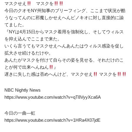
マスクせえ
マスクを
今日のクオモNY州知事のブリーフィング、ここまで状況が酷
うなってんのに邪魔しかせえへんピノキオに対し直接的に諭
てました。
『NYは4月15日からマスク着用を強制化し、そしてウィルス
を抑え込んでここまで来た。
いくら言うてもマスクせえへんあんたはウィルス感染を促し
拡大させ続けるだけや。
あんたがマスクを付けて自らその姿を見せる、それだけのこ
とが何で出来へんねん
』
遅きに失した感は否めへんけど、マスクせえ
マスクを
NBC Nightly News
https://www.youtube.com/watch?v=qT8VyyXca6A
今日の一曲―虹
https://www.youtube.com/watch?v=1HRa4X07jdE