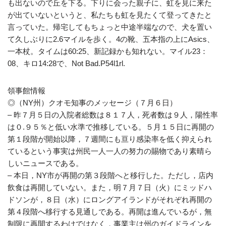
も出ないので丘を下る。下りに会った親子に、虹を見に来た
が出ていないというと、私たちも虹を見たくて登ってきたと
言っていた。帰宅してもちょっと中途半端なので、犬を置い
て久しぶりに2.6マイルを歩く。4の靴、五本指の上にAsics、
一本杖。タイムは60:25、新記録かも知れない。マイル23：
08、キロ14:28で、Not Bad.P54l1rl.
領事館情報
◎（NY州）クオモ知事のメッセージ（７月６日）
– 昨７月５日の入院者総数は８１７人，死者数は９人，陽性率
は０.９５％と低い水準で推移している。５月１５日に再開の
第１段階が開始以降，７週間にも亘り感染率を低く抑えられ
ているという事実は州民一人一人の努力の賜物であり素晴ら
しいニュースである。
– 本日，NY市が再開の第３段階へと移行した。ただし，店内
飲食は再開していない。また，明７月７日（火）にミッドハ
ドソンが，８日（水）にロングアイランドがそれぞれ再開の
第４段階へ移行する見通しである。再開は進んでいるが，無
制限に再開するわけではなく，事業主は州のガイドラインを