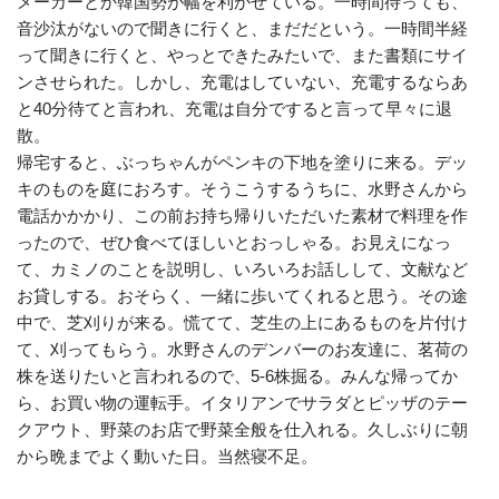
メーカーとか韓国勢が幅を利かせている。一時間待っても、
音沙汰がないので聞きに行くと、まだだという。一時間半経
って聞きに行くと、やっとできたみたいで、また書類にサイ
ンさせられた。しかし、充電はしていない、充電するならあ
と40分待てと言われ、充電は自分ですると言って早々に退
散。
帰宅すると、ぶっちゃんがペンキの下地を塗りに来る。デッ
キのものを庭におろす。そうこうするうちに、水野さんから
電話かかかり、この前お持ち帰りいただいた素材で料理を作
ったので、ぜひ食べてほしいとおっしゃる。お見えになっ
て、カミノのことを説明し、いろいろお話しして、文献など
お貸しする。おそらく、一緒に歩いてくれると思う。その途
中で、芝刈りが来る。慌てて、芝生の上にあるものを片付け
て、刈ってもらう。水野さんのデンバーのお友達に、茗荷の
株を送りたいと言われるので、5-6株掘る。みんな帰ってか
ら、お買い物の運転手。イタリアンでサラダとピッザのテー
クアウト、野菜のお店で野菜全般を仕入れる。久しぶりに朝
から晩までよく動いた日。当然寝不足。