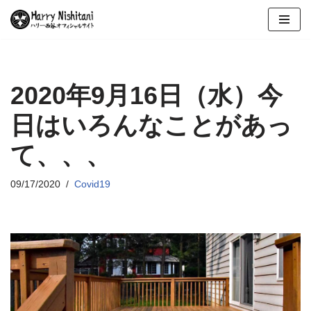
コ
ン
テ
ン
2020年9月16日（水）今
ツ
日はいろんなことがあっ
へ
ス
て、、、
キ
ッ
09/17/2020
Covid19
プ