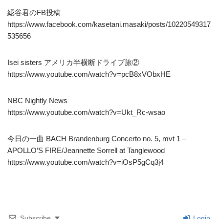
綛谷君のFB投稿
https://www.facebook.com/kasetani.masaki/posts/10220549317
535656
Isei sisters アメリカ半横断ドライブ旅②
https://www.youtube.com/watch?v=pcB8xVObxHE
NBC Nightly News
https://www.youtube.com/watch?v=Ukt_Rc-wsao
今日の一曲 BACH Brandenburg Concerto no. 5, mvt 1 –
APOLLO’S FIRE/Jeannette Sorrell at Tanglewood
https://www.youtube.com/watch?v=iOsP5gCq3j4
Subscribe
Login