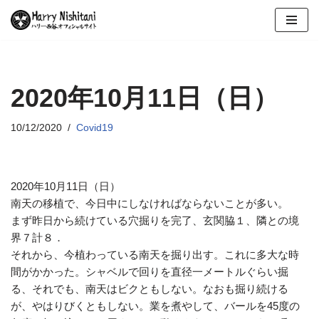
コ
ン
テ
ン
2020年10月11日（日）
ツ
へ
10/12/2020
Covid19
ス
キ
ッ
2020年10月11日（日）
プ
南天の移植で、今日中にしなければならないことが多い。
まず昨日から続けている穴掘りを完了、玄関脇１、隣との境
界７計８．
それから、今植わっている南天を掘り出す。これに多大な時
間がかかった。シャベルで回りを直径一メートルぐらい掘
る、それでも、南天はビクともしない。なおも掘り続ける
が、やはりびくともしない。業を煮やして、バールを45度の