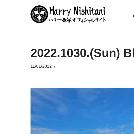
コ
ン
テ
ン
2022.1030.(Sun) B
ツ
へ
ス
11/01/2022
キ
ッ
プ