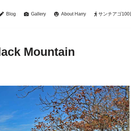
Blog
Gallery
About Harry
サンチアゴ100日巡礼 
lack Mountain