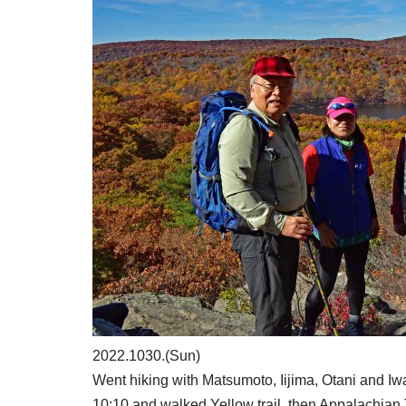
2022.1030.(Sun)
Went hiking with Matsumoto, Iijima, Otani and I
10:10 and walked Yellow trail, then Appalachian 