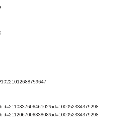
rMs
OJg
ts/10221012688759647
ory_fbid=211083760646102&id=100052334379298
ry_fbid=211206700633808&id=100052334379298