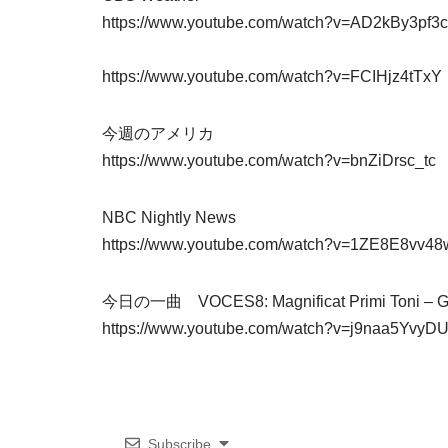
https://www.youtube.com/watch?v=AD2kBy3pf3c
https://www.youtube.com/watch?v=FCIHjz4tT
今週のアメリカ
https://www.youtube.com/watch?v=bnZiDrsc_t
NBC Nightly News
https://www.youtube.com/watch?v=1ZE8E8vv
今日の一曲 VOCES8: Magnificat Primi Toni – Giova
https://www.youtube.com/watch?v=j9naa5Yv
Subscribe