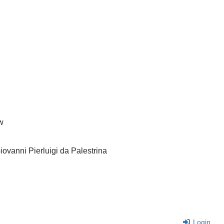
xY
c
48w
nni Pierluigi da Palestrina
yDU
Login