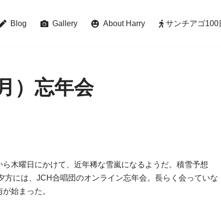
Blog
Gallery
About Harry
サンチアゴ100日巡礼 
日（月）忘年会
から木曜日にかけて、近年稀な雪嵐になるようだ。積雪予想
。夕方には、JCH合唱団のオンライン忘年会。長らく会っていな
与が始まった。