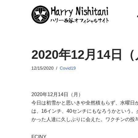
コ
ン
テ
ン
2020年12月14
ツ
へ
ス
12/15/2020
Covid19
キ
ッ
プ
2020年12月14日（月）
今日は初雪かと思いきや全然積もらず、水曜日
は、16インチ、40センチにもなろうかという
かった人達に久しぶりに会えた。ワクチンの投
FCINY