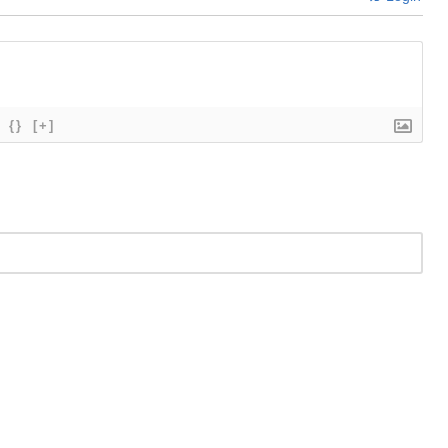
{}
[+]