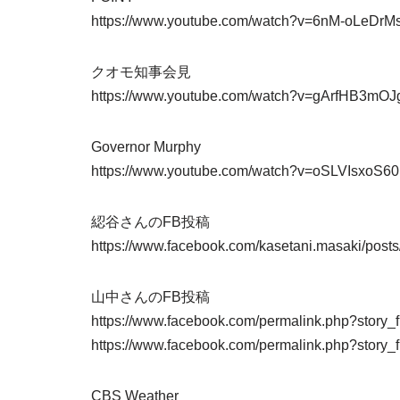
https://www.youtube.com/watch?v=6nM-oLeD
クオモ知事会見
https://www.youtube.com/watch?v=gArfHB3m
Governor Murphy
https://www.youtube.com/watch?v=oSLVIsxoS60
綛谷さんのFB投稿
https://www.facebook.com/kasetani.masaki/pos
山中さんのFB投稿
https://www.facebook.com/permalink.php?st
https://www.facebook.com/permalink.php?sto
CBS Weather