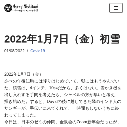
コ
ン
テ
ン
2022年1月7日（金）初雪
ツ
へ
01/08/2022
Covid19
ス
キ
ッ
2022年1月7日（金）
プ
夕べの午後11時には降りはじめていて、朝にはもうやんでい
た。積雪は、4インチ、10㎝だから、多くはない。雪かき機を
出し入れする手間を考えたら、シャベルの方が早いと考え、
掻き始めた。すると、Davidの後に越してきた隣のインド人の
サンギーが、手伝いに来てくれて、一時間もしないうちに終
わってしまった。
今日は、日本のゼミの仲間、金泉会のZoom新年会だったが、