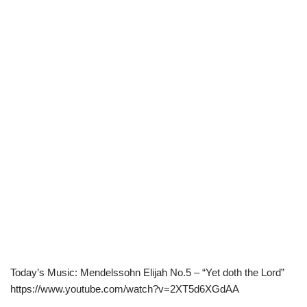
Today’s Music: Mendelssohn Elijah No.5 – “Yet doth the Lord”
https://www.youtube.com/watch?v=2XT5d6XGdAA