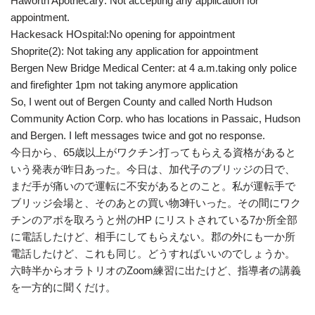
Haworth Apothecary: Not accepting any application for
appointment.
Hackesack HOspital:No opening for appointment
Shoprite(2): Not taking any application for appointment
Bergen New Bridge Medical Center: at 4 a.m.taking only police
and firefighter 1pm not taking anymore application
So, I went out of Bergen County and called North Hudson
Community Action Corp. who has locations in Passaic, Hudson
and Bergen. I left messages twice and got no response.
今日から、65歳以上がワクチン打ってもらえる資格があると
いう発表が昨日あった。今日は、加代子のブリッジの日で、
まだ手が痛いので運転に不安があるとのこと。私が運転手で
ブリッジ会場と、そのあとの買い物3軒いった。その間にワク
チンのアポを取ろうと州のHP にリストされている7か所全部
に電話したけど、相手にしてもらえない。郡の外にも一か所
電話したけど、これも同じ。どうすればいいのでしょうか。
六時半からオラトリオのZoom練習に出たけど、指導者の講義
を一方的に聞くだけ。