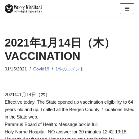
コ
ン
テ
ン
2021年1月14日（木）
ツ
VACCINATION
へ
ス
キ
01/15/2021
Covid19
1件のコメント
ッ
プ
2021年1月14日（木）
Effective today, The State opened up vaccination eligiblility to 64
years old and up. I called all the Bergen County 7 locations listed
in the State web.
Paramus Board of Health: Message box is full.
Holy Name Hospital: NO answer for 30 minutes 12:42-13:18.