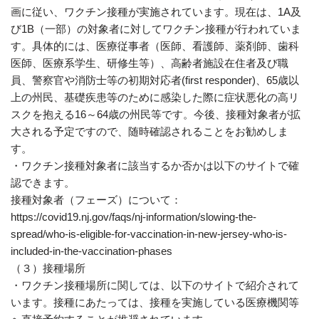
画に従い、ワクチン接種が実施されています。現在は、1A及
び1B（一部）の対象者に対してワクチン接種が行われていま
す。具体的には、医療従事者（医師、看護師、薬剤師、歯科
医師、医療系学生、研修生等）、高齢者施設在住者及び職
員、警察官や消防士等の初期対応者(first responder)、65歳以
上の州民、基礎疾患等のために感染した際に症状悪化の高リ
スクを抱える16～64歳の州民等です。今後、接種対象者が拡
大される予定ですので、随時確認されることをお勧めしま
す。
・ワクチン接種対象者に該当するか否かは以下のサイトで確
認できます。
接種対象者（フェーズ）について：
https://covid19.nj.gov/faqs/nj-information/slowing-the-
spread/who-is-eligible-for-vaccination-in-new-jersey-who-is-
included-in-the-vaccination-phases
（３）接種場所
・ワクチン接種場所に関しては、以下のサイトで紹介されて
います。接種にあたっては、接種を実施している医療機関等