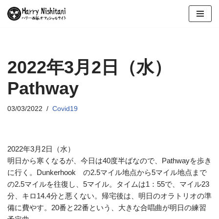
コ
ン
テ
ン
2022年3月2日（水）
ツ
Pathway
へ
ス
キ
03/03/2022
Covid19
ッ
プ
2022年3月2日（水）
明日から寒くなるが、今日は40度半ばなので、Pathwayを歩き
に行く。Dunkerhook の2.5マイル地点から5マイル地点まで
の2.5マイルを往復し、5マイル。タイムは1：55で、マイル23
分、キロ14.4分と悪くない。帰宅後は、明日のオラトリオの準
備に費やす。20番と22番という、大きな合唱曲が明日の練習