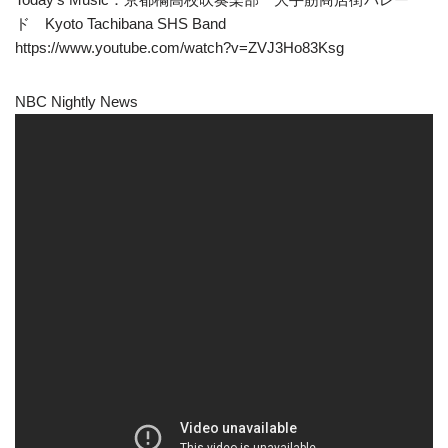
ド Kyoto Tachibana SHS Band
https://www.youtube.com/watch?v=ZVJ3Ho83Ksg
NBC Nightly News