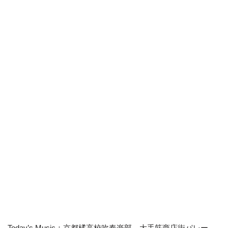
Today’s Music：京都橘高校吹奏楽部 大手筋商店街パレー