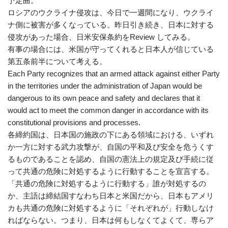
予定曲。
ロシアのウクライナ侵攻は、今日で一週間になり、ウクライ
ナ側に被害が多くなっている。昨日引き続き、日本に対する
侵攻があった場合、日米安保条約をReview してみる。
有事の場合には、米国が守ってくれると日本人が信じている
第五条前半について考える。
Each Party recognizes that an armed attack against either Party
in the territories under the administration of Japan would be
dangerous to its own peace and safety and declares that it
would act to meet the common danger in accordance with its
constitutional provisions and processes.
各締約国は、日本国の施政の下にある領域における、いずれ
か一方に対する武力攻撃が、自国の平和及び安全を危うくす
るものであることを認め、自国の憲法上の規定及び手続に従
って共通の危険に対処するように行動することを宣言する。
「共通の危険に対処するように行動する」誰が対処するの
か、主語は締結国すなわち日本と米国だから、日本もアメリ
カも共通の危険に対処するように「それぞれが」行動しなけ
ればならない。つまり、日本は何もしなくてよくて、専らア