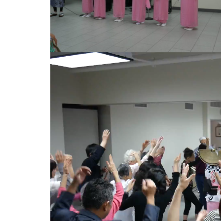
動
画
プ
レ
ー
ヤ
ー