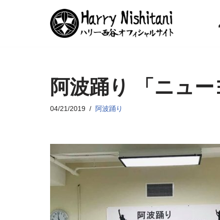
コ
ン
テ
ン
阿波踊り 「ニュー
ツ
へ
ス
04/21/2019
阿波踊り
キ
ッ
プ