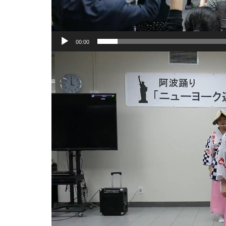
00:00
動
画
プ
レ
ー
ヤ
ー