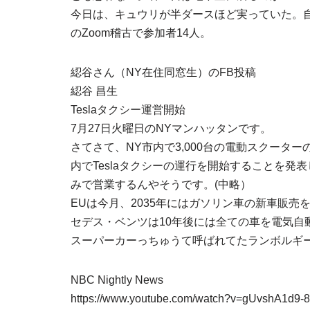
今日は、キュウリが半ダースほど実っていた。
のZoom稽古で参加者14人。
綛谷さん（NY在住同窓生）のFB投稿
綛谷 昌生
Teslaタクシー運営開始
7月27日火曜日のNYマンハッタンです。
さてさて、NY市内で3,000台の電動スクーター
内でTeslaタクシーの運行を開始することを発
みで営業するんやそうです。(中略）
EUは今月、2035年にはガソリン車の新車販
セデス・ベンツは10年後には全ての車を電気自
スーパーカーっちゅうて呼ばれてたランボルギー
NBC Nightly News
https://www.youtube.com/watch?v=gUvshA1d9