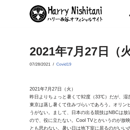
コ
ン
テ
ン
2021年7月27日
ツ
へ
ス
07/28/2021
Covid19
キ
ッ
プ
2021年7月27日（火）
昨日よりちょっと暑くて92度（33℃）だが、
東京は蒸し暑くて住みづらいであろう。オリン
うがない。まして、日本の出る競技はNBCは放送
ので、役に立たない。Cool TVとかいうのが
とも思わない。暑い日は地下室に居るのがいい