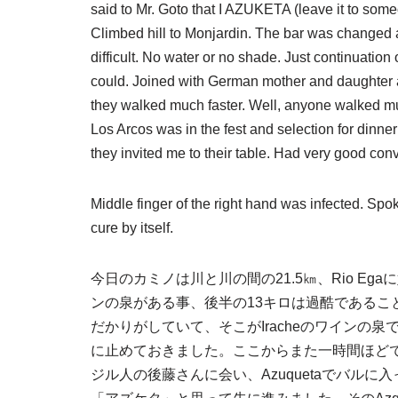
said to Mr. Goto that I AZUKETA (leave it to so
Climbed hill to Monjardin. The bar was changed 
difficult. No water or no shade. Just continuation 
could. Joined with German mother and daughter at l
they walked much faster. Well, anyone walked mu
Los Arcos was in the fest and selection for dinn
they invited me to their table. Had very good con
Middle finger of the right hand was infected. Spok
cure by itself.
今日のカミノは川と川の間の21.5㎞、Rio Ega
ンの泉がある事、後半の13キロは過酷であること
だかりがしていて、そこがIracheのワインの
に止めておきました。ここからまた一時間ほどでA
ジル人の後藤さんに会い、Azuquetaでバル