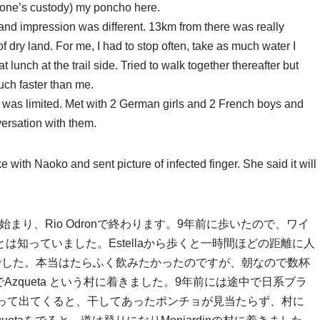
meone’s custody) my poncho here.
and impression was different. 13km from there was really
of dry land. For me, I had to stop often, take as much water I
unch at the trail side. Tried to walk together thereafter but
ch faster than me.
er was limited. Met with 2 German girls and 2 French boys and
versation with them.
e with Naoko and sent picture of infected finger. She said it will
に始まり、Rio Odronで終わります。9年前に歩いたので、ワイ
は知っていました。Estellaから歩くと一時間ほどの距離に人
泉でした。本当はたらふく飲みたかったのですが、朝なので数杯
zqueta という村に着きました。9年前には途中で日系ブラ
に入って出てくると、干してあったポンチョが見当たらず、村に