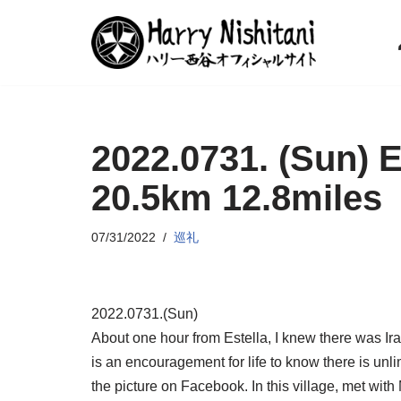
コ
ン
テ
ン
2022.0731. (Sun) 
ツ
へ
20.5km 12.8miles
ス
キ
07/31/2022
巡礼
ッ
プ
2022.0731.(Sun)
About one hour from Estella, I knew there was Ira
is an encouragement for life to know there is un
the picture on Facebook. In this village, met with 