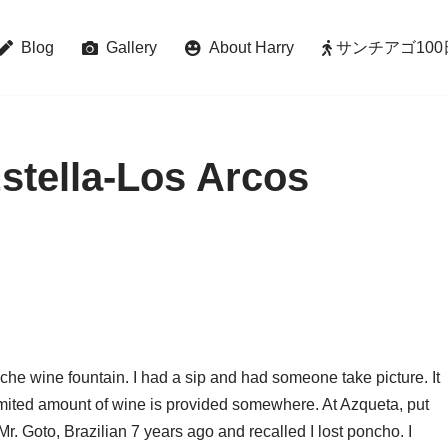
Blog
Gallery
About Harry
サンチアゴ100日巡礼 
Estella-Los Arcos
che wine fountain. I had a sip and had someone take picture. It
limited amount of wine is provided somewhere. At Azqueta, put
Mr. Goto, Brazilian 7 years ago and recalled I lost poncho. I