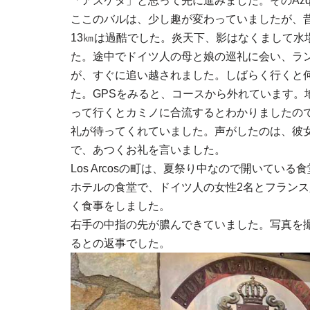
「アズケタ」と思って先に進みました。そのAzque
ここのバルは、少し趣が変わっていましたが、昔の
13㎞は過酷でした。炎天下、影はなくまして水
た。途中でドイツ人の母と娘の巡礼に会い、ラ
が、すぐに追い越されました。しばらく行くと
た。GPSをみると、コースから外れています。
って行くとカミノに合流するとわかりましたの
礼が待ってくれていました。声がしたのは、彼
で、あつくお礼を言いました。
Los Arcosの町は、夏祭り中なので開いて
ホテルの食堂で、ドイツ人の女性2名とフランス
く食事をしました。
右手の中指の先が膿んできていました。写真を
るとの返事でした。