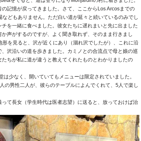
taをでると、道は登りになりMonjardinの村に着きました。
記憶が戻ってきました。さて、ここからLos Arcosまでの
場などもありません。ただ白い道が延々と続いているのみでし
ンチを一緒に食べました。彼女たちに遅れまいと先に出ました
何か声がするのですが、よく聞き取れず、そのまま行きまし
地形を見ると、沢が近くにあり（涸れ沢でしたが）、これに沿
で、沢沿いの道を歩きました。カミノとの合流点で母と娘の巡
女たちが私に道が違うと教えてくれたものとわかりましたの
いる食堂は少なく、開いていてもメニューは限定されていました。
人の男性二人が、彼らのテーブルによんでくれて、5人で楽し
撮って長女（学生時代は医者志望）に送ると、放っておけば治