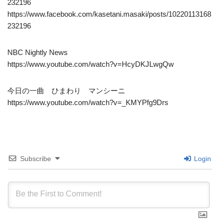
232196
https://www.facebook.com/kasetani.masaki/posts/10220113168
232196
NBC Nightly News
https://www.youtube.com/watch?v=HcyDKJLwgQw
今日の一曲 ひまわり マンシーニ
https://www.youtube.com/watch?v=_KMYPfg9Drs
Subscribe
Login