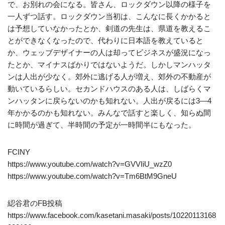
で、お別れの会になる。皆さん、ロックダウン以降の様子を
一人ずつ話す。ロックダウン当初は、こんなに長くかかると
は予想していなかったとか、剣道の先生は、県道を教えるこ
とができなくなったので、代わりに日本語を教えていると
か、ウェッブデザイナーの人は却ってビジネスが盛況になっ
たとか、マイナスばかりではないようだ。しかしマンハッタ
ンは人出が少なく。郊外に逃げる人が増え、郊外の不動産が
動いているらしい。セカンドハウスのある人は、しばらくマ
ンハッタンに戻らないのかも知れない。人出が戻るには3―4
年かかるのかも知れない。みんなで話すと楽しく、知らぬ間
に時間が過ぎて、半時間の予定が一時間半にもなった。
FCINY
https://www.youtube.com/watch?v=GVVIiU_wzZ0
https://www.youtube.com/watch?v=Tm6BtM9GneU
綛谷君のFB投稿
https://www.facebook.com/kasetani.masaki/posts/10220113168