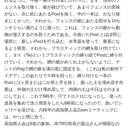
れるように、午後一番から作業にかかった。まず、現存のフ
ェンスを取り除く。裾が錆びていて、あまりフェンスの意味
がない。次に杭にあたるPostを抜く。中の一本は、かなり抜
きにくかった。それから、フェンスの裾にあたる部分を10セ
ンチぐらい溝のように掘った。これは、フェンスの裾から動
物が侵入するのを防ぐためである。今抜いたPost とほぼ同じ
場所に、新しいPostを打ち込む。水準器を使って、垂直にな
るよう留意。それから、プラスティックの網を取り付けてい
く。タイ（Tie)というプラスティックの縛り紐でPostに縛り付
けていく。それから、網の裾がめくれ上がらないように、テ
ントのPegで網の裾を溝の底に固定する。（これは私の創作ア
イデア）このあたりで５時を回った。縛り付けも一本の
Post に1ヶ所または二か所と手を抜く。掘った土を埋め戻す作
業は、外側の土だけ埋め戻して、内側の土は今日はそのまま
にしておく。これで5時半。汗でドロドロになったし、使った
道具を集めて洗う用意をしたら6時前になったので、急いでシ
ャワーを浴びる。六時半の高知県人会Zoomミーティングに
は、やっと間に合う。
高知県人会は8名の参加。JETRO所長の畠山さんが帰国なの