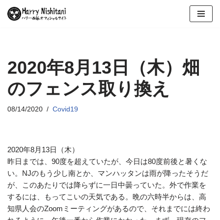
コ
ン
テ
ン
2020年8月13日（木）畑
ツ
のフェンス取り換え
へ
ス
キ
08/14/2020
Covid19
ッ
プ
2020年8月13日（木）
昨日までは、90度を超えていたが、今日は80度前後と暑くな
い。NJのもう少し南とか、マンハッタンは雨が降ったそうだ
が、このあたりでは降らずに一日中曇っていた。外で作業を
するには、もってこいの天気である。晩の六時半からは、高
知県人会のZoomミーティングがあるので、それまでには終わ