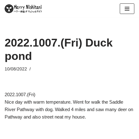
コ
ン
テ
ン
2022.1007.(Fri) Duck
ツ
pond
へ
ス
キ
10/08/2022
ッ
プ
2022.1007.(Fri)
Nice day with warm temperature. Went for walk the Saddle
River Pathway with dog. Walked 4 miles and saw many deer on
Pathway and also street neat my house.