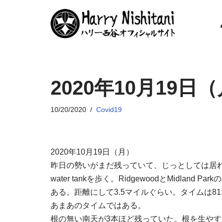
コ
ン
テ
ン
2020年10月19日
ツ
へ
ス
10/20/2020
Covid19
キ
ッ
プ
2020年10月19日（月）
昨日の勢いがまだ残っていて、じっとしては居れない
water tankを歩く。RidgewoodとMidlan
ある。距離にして3.5マイルぐらい。タイムは81:
あまあのタイムではある。
根の無い南天が3本ほど残っていた。根を生や