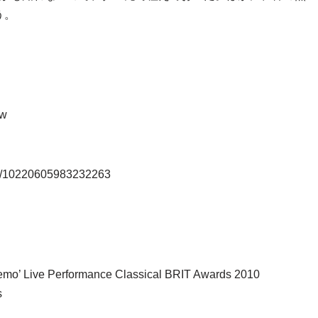
う。
qw
ts/10220605983232263
o’ Live Performance Classical BRIT Awards 2010
s