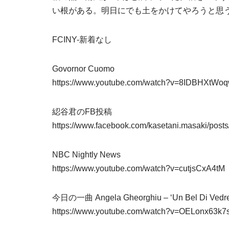
い根がある。明日にでも土をかけてやろうと思
FCINY-新着なし
Govornor Cuomo
https://www.youtube.com/watch?v=8IDBHXtWo
綛谷君のFB投稿
https://www.facebook.com/kasetani.masaki/pos
NBC Nightly News
https://www.youtube.com/watch?v=cutjsCxA4tM
今日の一曲 Angela Gheorghiu – ‘Un Bel Di Vedrem
https://www.youtube.com/watch?v=OELonx63k7