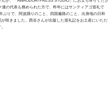
「AWAODORI PRESS STUDIO」にお立ち寄りくださ
ク連の代表も務められた方で、昨年にはサンティアゴ巡礼で
は4年ぶりで、阿波踊りのこと、四国遍路のこと、出身地の日和
花が咲きました。西谷さんが出版した巡礼記をお土産にいただ
す。