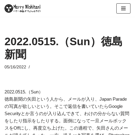
コ
ン
テ
ン
2022.0515.（Sun）徳島
ツ
新聞
へ
ス
キ
05/16/2022
ッ
プ
2022.0515.（Sun）
徳島新聞の矢田という人から、メールが入り、Japan Parade
の写真が欲しいという。そこで返信を書いていたらGoogle
Securityとか言うのが入り込んできて、わけの分からない質問
をしたり指示をしたりする。面倒になって一旦メールボック
スをOffにし、再度立ち上げた。この過程で、矢田さんのメー