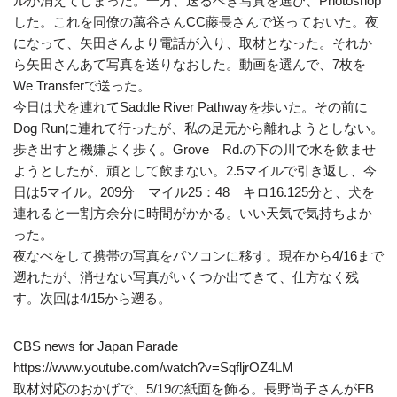
ルが消えてしまった。一方、送るべき写真を選び、Photoshop
した。これを同僚の萬谷さんCC藤長さんで送っておいた。夜
になって、矢田さんより電話が入り、取材となった。それか
ら矢田さんあて写真を送りなおした。動画を選んで、7枚を
We Transferで送った。
今日は犬を連れてSaddle River Pathwayを歩いた。その前に
Dog Runに連れて行ったが、私の足元から離れようとしない。
歩き出すと機嫌よく歩く。Grove Rd.の下の川で水を飲ませ
ようとしたが、頑として飲まない。2.5マイルで引き返し、今
日は5マイル。209分 マイル25：48 キロ16.125分と、犬を
連れると一割方余分に時間がかかる。いい天気で気持ちよか
った。
夜なべをして携帯の写真をパソコンに移す。現在から4/16まで
遡れたが、消せない写真がいくつか出てきて、仕方なく残
す。次回は4/15から遡る。
CBS news for Japan Parade
https://www.youtube.com/watch?v=SqfljrOZ4LM
取材対応のおかげで、5/19の紙面を飾る。長野尚子さんがFB