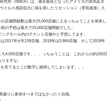
研究所（NBER）は、過去最長となったアメリカの景気拡大
ナウイルス感染拡大に端を発したリセッション（景気後退）入
chは今年の店舗閉鎖数は最大25,000店舗に上るっちゅうことを発表し
chの年初の予想は最大で15,000店舗閉鎖でした。
ョッピングモール内のテナント店舗やと予想してます。
数は2017年が8,139店舗、2018年は5,864店舗、そして2019年
4,005店舗です、、、っちゅうことは、これからの約200日
になりますな。
どの様子を見てるとこの数字に納得してしまいます。。。
c
写真撮りに参加すべきではなかったト自戒。
？