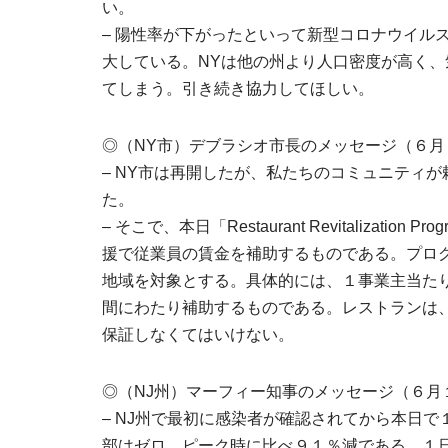
い。
– 陽性率が下がったといって新型コロナウイル
大している。NYは他の州より人口密度が高く
てしまう。引き続き協力してほしい。
◎（NY市）デブラシオ市長のメッセージ（６月
– NY市は再開したが、私たちのコミュニティ
た。
– そこで、本日「Restaurant Revitaliz
援で従業員の賃金を補助するものである。プロ
地域を対象とする。具体的には、１事業主当た
間にわたり補助するものである。レストランは
保証しなくてはいけない。
◎（NJ州）マーフィー知事のメッセージ（６月
– NJ州で最初に感染者が確認されてから本日
部はゼロ，ピーク時に比べ９１％減である。１