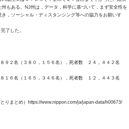
た州もある。NJ州は，データ，科学に基づいて，まず安全性を
続き，ソーシャル・ディスタンシング等への協力をお願いす
を完了した。
９２名（３８０，１５６名），死者数 ２４，４４２名
８１６名（１６５，３４６名），死者数 １２，４４３名
ps://www.nippon.com/ja/japan-data/h00673/
）