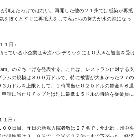
スが消えたわけではない。再開した他の２１州では感染が再拡
、気を抜くとすぐに再拡大をして私たちの努力が水の泡になっ
１１日）
が頼っている小企業は今次パンデミックにより大きな被害を受け
ation Program」の立ち上げを発表する。これは、レストランに対する支
グラムの規模は３００万ドルで、特に被害が大きかった２７の
り３万ドルを上限として、１時間当たり２０ドルの賃金を６週
、申請に当たりチップとは別に最低１５ドルの時給を従業員に
１１日）
で１００日目。昨日の新規入院者数は２７名で，州北部，州中央
日の陽性率は３．８％で，全米で２７位にまで下がった。経済