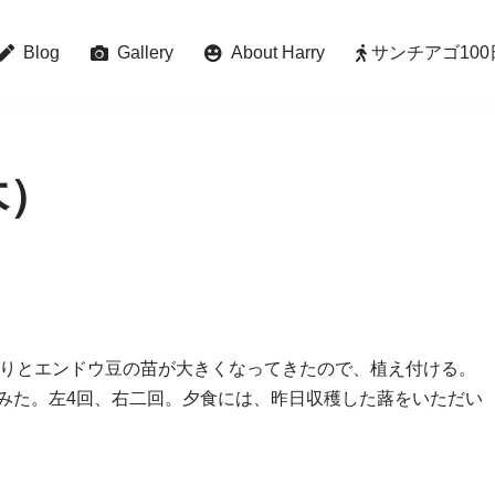
Blog
Gallery
About Harry
サンチアゴ100日巡礼 
木）
ーりとエンドウ豆の苗が大きくなってきたので、植え付ける。
てみた。左4回、右二回。夕食には、昨日収穫した蕗をいただい