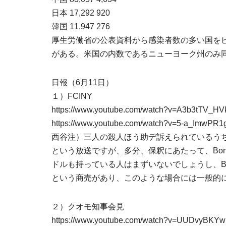
日本 17,292 920
韓国 11,947 276
厚生労働省の公表資料から感染者数の多い国を
がある。米国の内数であるニューヨーク州のみ
日報（6月11日）
１）FCINY
https://www.youtube.com/watch?v=A3b3tTV_HV
https://www.youtube.com/watch?v=5-a_ImwP
西谷注）三人の殺人ほう助デ訴えられているう
という放送ですが、多分、保釈にあたって、Bo
ドルも持っている人はまずいないでしょうし、Bond
という商売があり、このような場合には一般的
２）クオモ知事会見
https://www.youtube.com/watch?v=UUDvyBKY