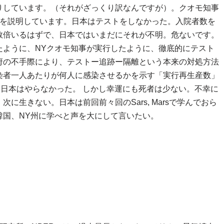
りしています。（それがざっくり訳なんですが）。クオモ知事
順を説明しています。日本はテストをしなかった。入院者数を
数倍いるはずで、日本ではいまだにそれが不明。危ないです。
たように、NYクオモ知事が実行したように、徹底的にテスト
府の不手際により、テストー追跡ー隔離という本来の対処方法
染者一人あたりが何人に感染させるかを示す「実行再生産数」
。日本はやらなかった。 しかし幸運にも死者は少ない。不幸に
に生きない。日本は前回前々回のSars, Marsで学んでおら
韓国、NY州に学べと声を大にして言いたい。