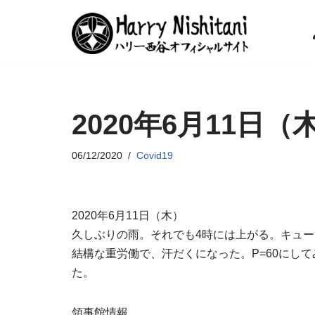
コ
ン
テ
ン
2020年6月11日（
ツ
へ
ス
06/12/2020
Covid19
キ
ッ
プ
2020年6月11日（木）
久しぶりの雨。それでも4時には上がる。キュ
結構な重労働で、汗だくになった。P=60にし
た。
領事館情報