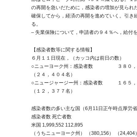
の再開を急いだために，感染者の増加が見られ
確保してから，経済の再開を進めていく。引き
る。
– 失業保険について，申請者の９４％へ，給付
【感染者数等に関する情報】
６月１１日現在，（カッコ内は前日の数）
○ニューヨーク州：感染者数 ３８０，８
（２４，４０４名）
○ニュージャージー州：感染者数 １６５，
（１２，３７７名）
感染者数の多い主な国（6月11日正午時点厚労省とりまとめ）htt
感染者数 死亡者数
米国 1,999,552 112,895
（うちニューヨーク州） （380,156） （24,404