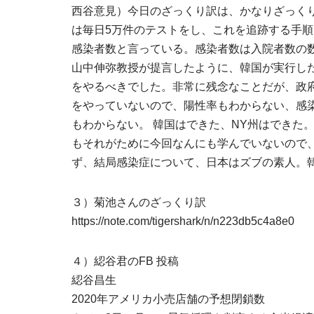
西谷意見）今日のざっくり訳は、かなりざっく
は毎日5万件のテストをし、これを追跡する手
感染者数と言っている。感染者数は入院者数の
山中伸弥教授が提言したように、韓国が実行し
をやるべきでした。非常に残念なことだが、政
をやっていないので、陽性率もわからない、感
もわからない。 韓国はできた、NY州はできた
もそれがために今回なんにも学んでいないので、次
ず、結局感染症について、日本はズブの素人。
３）菊池さんのざっくり訳
https://note.com/tigershark/n/n223db5c4a8e0
４）綛谷君のFB 投稿
綛谷昌生
2020年アメリカ小売店舗の予想閉鎖数