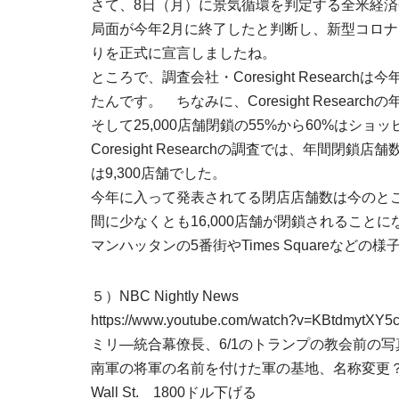
さて、8日（月）に景気循環を判定する全米経済
局面が今年2月に終了したと判断し、新型コロ
りを正式に宣言しましたね。
ところで、調査会社・Coresight Resear
たんです。 ちなみに、Coresight Resear
そして25,000店舗閉鎖の55%から60%はシ
Coresight Researchの調査では、年間閉鎖店舗
は9,300店舗でした。
今年に入って発表されてる閉店店舗数は今のところ
間に少なくとも16,000店舗が閉鎖されること
マンハッタンの5番街やTimes Squareな
５）NBC Nightly News
https://www.youtube.com/watch?v=KBtdmytXY5
ミリ―統合幕僚長、6/1のトランプの教会前の
南軍の将軍の名前を付けた軍の基地、名称変更
Wall St. 1800ドル下げる