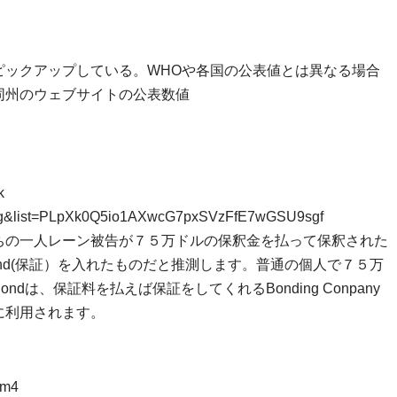
ピックアップしている。WHOや各国の公表値とは異なる場合
同州のウェブサイトの公表数値
k
R1g&list=PLpXk0Q5io1AXwcG7pxSVzFfE7wGSU9sgf
ちの一人レーン被告が７５万ドルの保釈金を払って保釈された
nd(保証）を入れたものだと推測します。普通の個人で７５万
は、保証料を払えば保証をしてくれるBonding Conpany
に利用されます。
wm4