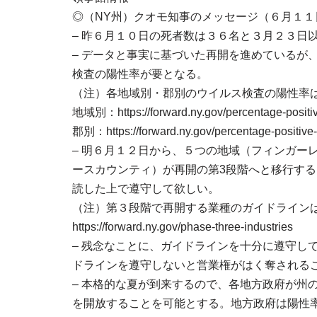
◎（NY州）クオモ知事のメッセージ（６月１１
– 昨６月１０日の死者数は３６名と３月２３日
– データと事実に基づいた再開を進めているが
検査の陽性率が要となる。
（注）各地域別・郡別のウイルス検査の陽性率
地域別：https://forward.ny.gov/percentage-positiv
郡別：https://forward.ny.gov/percentage-positive-
– 明６月１２日から、５つの地域（フィンガー
ースカウンティ）が再開の第3段階へと移行す
読した上で遵守して欲しい。
（注）第３段階で再開する業種のガイドライン
https://forward.ny.gov/phase-three-industries
– 残念なことに、ガイドラインを十分に遵守し
ドラインを遵守しないと営業権がはく奪される
– 本格的な夏が到来するので、各地方政府が州
を開放することを可能とする。地方政府は陽性